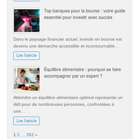
Top banques pour la bourse : votre guide
essentiel pour investir avec succès
Dans le paysage financier actuel, investir en bourse est
devenu une démarche accessible et incontournable…
Lire l'article
Équilibre alimentaire : pourquoi se faire
accompagner par un expert ?
Atteindre un équilibre alimentaire optimal représente un
défi pour de nombreuses personnes, confrontées à
une…
Lire l'article
Page:
Next
1
2
…
262
»