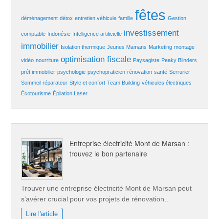
fêtes
déménagement
détox
entretien véhicule
famille
Gestion
investissement
comptable
Indonésie
Intelligence artificielle
immobilier
Isolation thermique
Jeunes Mamans
Marketing
montage
optimisation fiscale
vidéo
nourriture
Paysagiste
Peaky Blinders
prêt immobilier
psychologie
psychopraticien
rénovation
santé
Serrurier
Sommeil réparateur
Style et confort
Team Building
véhicules électriques
Écotourisme
Épilation Laser
Entreprise électricité Mont de Marsan :
trouvez le bon partenaire
Trouver une entreprise électricité Mont de Marsan peut
s’avérer crucial pour vos projets de rénovation…
Lire l'article