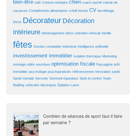
bien-être
chien
café
Ceinture lombaire
coach sportif
colonie de
CV
vacances
Compléments alimentaires
crédit foncier
decolletage
Décorateur
Décoration
Devis
intérieure
déménagement
détox
entretien véhicule
famille
fêtes
Gestion comptable
Indonésie
Intelligence artificielle
investissement immobilier
Isolation thermique
Marketing
optimisation fiscale
montage vidéo
nourriture
Paysagiste
prêt
immobilier
psychologie
psychopraticien
référencement
rénovation
santé
Santé mentale
Serrurier
Sommeil réparateur
Style et confort
Team
Building
véhicules électriques
Épilation Laser
Combien de séances de sport faut-il faire
par semaine ?