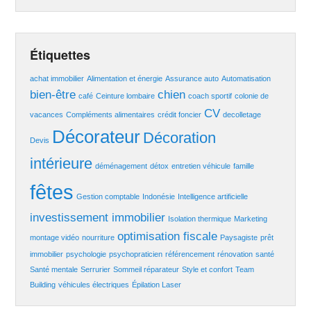
Étiquettes
achat immobilier
Alimentation et énergie
Assurance auto
Automatisation
bien-être
chien
café
Ceinture lombaire
coach sportif
colonie de
CV
vacances
Compléments alimentaires
crédit foncier
decolletage
Décorateur
Décoration
Devis
intérieure
déménagement
détox
entretien véhicule
famille
fêtes
Gestion comptable
Indonésie
Intelligence artificielle
investissement immobilier
Isolation thermique
Marketing
optimisation fiscale
montage vidéo
nourriture
Paysagiste
prêt
immobilier
psychologie
psychopraticien
référencement
rénovation
santé
Santé mentale
Serrurier
Sommeil réparateur
Style et confort
Team
Building
véhicules électriques
Épilation Laser