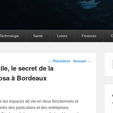
Technologie
Santé
Loisirs
Finances
C
Navigation dans les
←
Précédent
Suivant
→
articles
le, le secret de la
Sosa à Bordeaux
e les espaces de vie en lieux fonctionnels et
iés des particuliers et des entreprises.