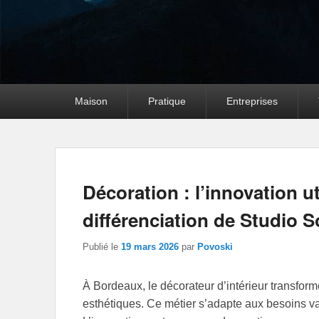
Premier
Maison
Pratique
Entreprises
menu
Décoration : l’innovation uti
différenciation de Studio 
Publié le
19 mars 2026
par
Povoski
À Bordeaux, le décorateur d’intérieur transform
esthétiques. Ce métier s’adapte aux besoins var