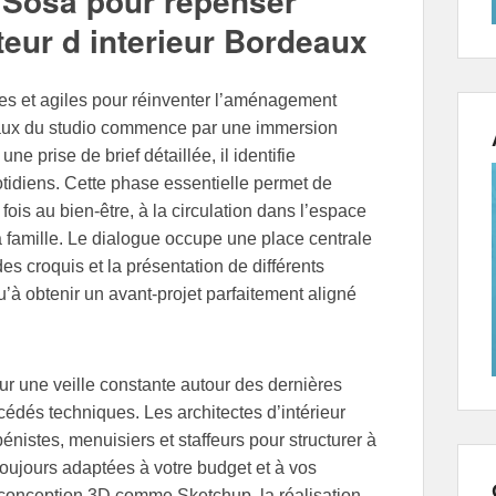
 Sosa pour repenser
eur d interieur Bordeaux
es et agiles pour réinventer l’aménagement
deaux du studio commence par une immersion
ne prise de brief détaillée, il identifie
otidiens. Cette phase essentielle permet de
fois au bien-être, à la circulation dans l’espace
 la famille. Le dialogue occupe une place centrale
des croquis et la présentation de différents
u’à obtenir un avant-projet parfaitement aligné
 une veille constante autour des dernières
édés techniques. Les architectes d’intérieur
énistes, menuisiers et staffeurs pour structurer à
toujours adaptées à votre budget et à vos
de conception 3D comme Sketchup, la réalisation