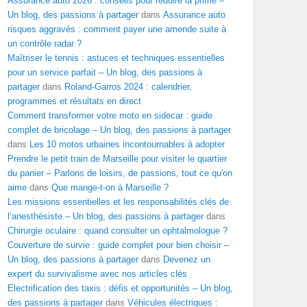
Assurance auto 2026 : conseils pour réduire la prime –
Un blog, des passions à partager
dans
Assurance auto
risques aggravés : comment payer une amende suite à
un contrôle radar ?
Maîtriser le tennis : astuces et techniques essentielles
pour un service parfait – Un blog, des passions à
partager
dans
Roland-Garros 2024 : calendrier,
programmes et résultats en direct
Comment transformer votre moto en sidecar : guide
complet de bricolage – Un blog, des passions à partager
dans
Les 10 motos urbaines incontournables à adopter
Prendre le petit train de Marseille pour visiter le quartier
du panier – Parlons de loisirs, de passions, tout ce qu'on
aime
dans
Que mange-t-on à Marseille ?
Les missions essentielles et les responsabilités clés de
l’anesthésiste – Un blog, des passions à partager
dans
Chirurgie oculaire : quand consulter un ophtalmologue ?
Couverture de survie : guide complet pour bien choisir –
Un blog, des passions à partager
dans
Devenez un
expert du survivalisme avec nos articles clés
Electrification des taxis : défis et opportunités – Un blog,
des passions à partager
dans
Véhicules électriques :