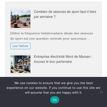
Combien de séances de sport faut-il faire
par semaine ?
Définir la fréquence hebdomadaire idéale des séances
de sport est une question centrale pour quiconque…
Lire l'article
Entreprise électricité Mont de Marsan :
trouvez le bon partenaire
Trouver une entreprise électricité Mont de Marsan peut
We use cookies to ensure that we give you the best
s’avérer crucial pour vos projets de rénovation…
experience on our website. If you continue to use this site we
Lire l'article
will assume that you are happy with it.
Ok
Top banques pour la bourse : votre guide
essentiel pour investir avec succès