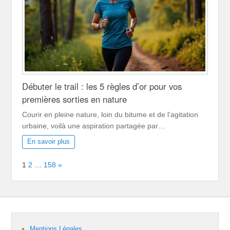
Débuter le trail : les 5 règles d’or pour vos
premières sorties en nature
Courir en pleine nature, loin du bitume et de l’agitation
urbaine, voilà une aspiration partagée par…
En savoir plus
Page:
Next
1
2
…
158
»
Mentions Légales