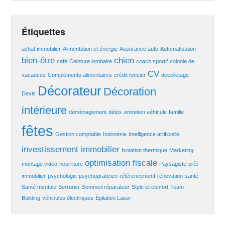
Étiquettes
achat immobilier
Alimentation et énergie
Assurance auto
Automatisation
bien-être
chien
café
Ceinture lombaire
coach sportif
colonie de
CV
vacances
Compléments alimentaires
crédit foncier
decolletage
Décorateur
Décoration
Devis
intérieure
déménagement
détox
entretien véhicule
famille
fêtes
Gestion comptable
Indonésie
Intelligence artificielle
investissement immobilier
Isolation thermique
Marketing
optimisation fiscale
montage vidéo
nourriture
Paysagiste
prêt
immobilier
psychologie
psychopraticien
référencement
rénovation
santé
Santé mentale
Serrurier
Sommeil réparateur
Style et confort
Team
Building
véhicules électriques
Épilation Laser