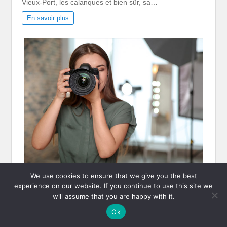
Vieux-Port, les calanques et bien sûr, sa…
En savoir plus
We use cookies to ensure that we give you the best
3 raisons pour lesquelles les photographes de
experience on our website. If you continue to use this site we
charme sont les meilleurs
will assume that you are happy with it.
Vous êtes à la recherche d’un photographe qui peut
Ok
vous faire paraître et vous faire sentir…