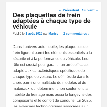
Navigation dans les
←
Précédent
Suivant
→
Des plaquettes de frein
articles
adaptées à chaque type de
véhicule
Publié le
1 août 2025
par
Marise
—
2 commentaires ↓
Dans l’univers automobile, les plaquettes de
frein figurent parmi les éléments essentiels à la
sécurité et à la performance du véhicule. Leur
rôle est crucial pour garantir un arrêt efficace,
adapté aux caractéristiques spécifiques de
chaque type de voiture. Le défi réside dans le
choix parmi une multitude de modèles et de
matériaux, qui déterminent non seulement la
fiabilité du freinage mais aussi la longévité des
composants et le confort de conduite. En 2025,
les avancées technologiques associées à un