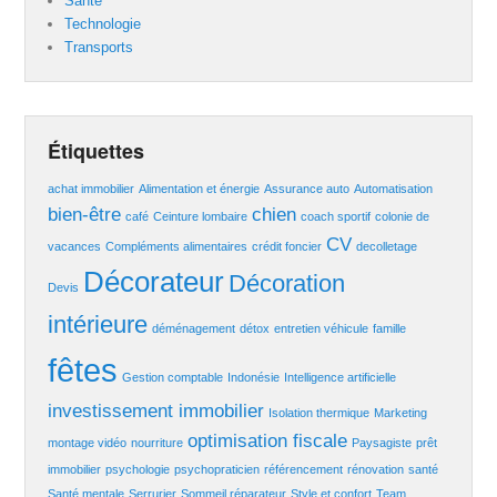
Santé
Technologie
Transports
Étiquettes
achat immobilier
Alimentation et énergie
Assurance auto
Automatisation
bien-être
chien
café
Ceinture lombaire
coach sportif
colonie de
CV
vacances
Compléments alimentaires
crédit foncier
decolletage
Décorateur
Décoration
Devis
intérieure
déménagement
détox
entretien véhicule
famille
fêtes
Gestion comptable
Indonésie
Intelligence artificielle
investissement immobilier
Isolation thermique
Marketing
optimisation fiscale
montage vidéo
nourriture
Paysagiste
prêt
immobilier
psychologie
psychopraticien
référencement
rénovation
santé
Santé mentale
Serrurier
Sommeil réparateur
Style et confort
Team