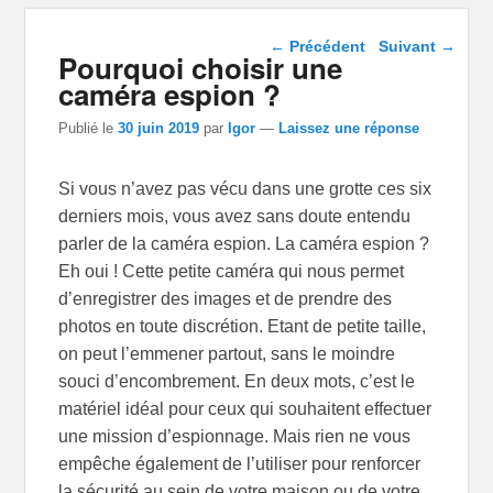
Navigation dans les
←
Précédent
Suivant
→
Pourquoi choisir une
articles
caméra espion ?
Publié le
30 juin 2019
par
Igor
—
Laissez une réponse
Si vous n’avez pas vécu dans une grotte ces six
derniers mois, vous avez sans doute entendu
parler de la caméra espion. La caméra espion ?
Eh oui ! Cette petite caméra qui nous permet
d’enregistrer des images et de prendre des
photos en toute discrétion. Etant de petite taille,
on peut l’emmener partout, sans le moindre
souci d’encombrement. En deux mots, c’est le
matériel idéal pour ceux qui souhaitent effectuer
une mission d’espionnage. Mais rien ne vous
empêche également de l’utiliser pour renforcer
la sécurité au sein de votre maison ou de votre