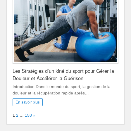
Les Stratégies d’un kiné du sport pour Gérer la
Douleur et Accélérer la Guérison
Introduction Dans le monde du sport, la gestion de la
douleur et la récupération rapide après…
En savoir plus
Page:
Next
1
2
…
158
»