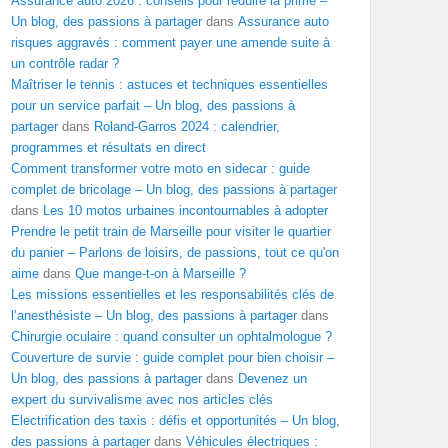
Assurance auto 2026 : conseils pour réduire la prime –
Un blog, des passions à partager
dans
Assurance auto
risques aggravés : comment payer une amende suite à
un contrôle radar ?
Maîtriser le tennis : astuces et techniques essentielles
pour un service parfait – Un blog, des passions à
partager
dans
Roland-Garros 2024 : calendrier,
programmes et résultats en direct
Comment transformer votre moto en sidecar : guide
complet de bricolage – Un blog, des passions à partager
dans
Les 10 motos urbaines incontournables à adopter
Prendre le petit train de Marseille pour visiter le quartier
du panier – Parlons de loisirs, de passions, tout ce qu'on
aime
dans
Que mange-t-on à Marseille ?
Les missions essentielles et les responsabilités clés de
l’anesthésiste – Un blog, des passions à partager
dans
Chirurgie oculaire : quand consulter un ophtalmologue ?
Couverture de survie : guide complet pour bien choisir –
Un blog, des passions à partager
dans
Devenez un
expert du survivalisme avec nos articles clés
Electrification des taxis : défis et opportunités – Un blog,
des passions à partager
dans
Véhicules électriques :