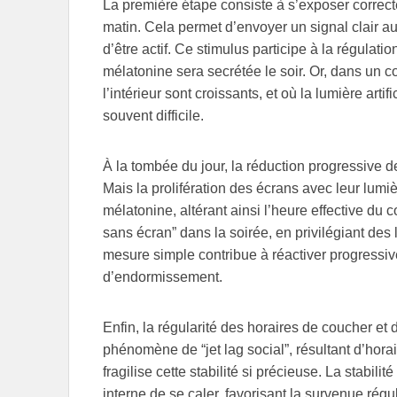
La première étape consiste à s’exposer correcte
matin. Cela permet d’envoyer un signal clair a
d’être actif. Ce stimulus participe à la régula
mélatonine sera secrétée le soir. Or, dans un
l’intérieur sont croissants, et où la lumière arti
souvent difficile.
À la tombée du jour, la réduction progressive d
Mais la prolifération des écrans avec leur lumi
mélatonine, altérant ainsi l’heure effective du c
sans écran” dans la soirée, en privilégiant de
mesure simple contribue à réactiver progress
d’endormissement.
Enfin, la régularité des horaires de coucher et 
phénomène de “jet lag social”, résultant d’hora
fragilise cette stabilité si précieuse. La stabil
interne de se caler, favorisant la survenue régu