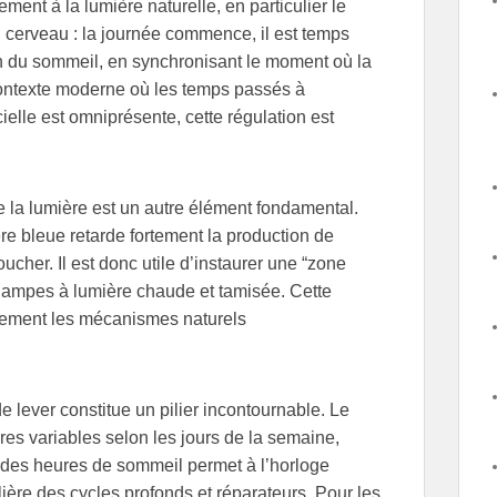
ment à la lumière naturelle, en particulier le
u cerveau : la journée commence, il est temps
tion du sommeil, en synchronisant le moment où la
 contexte moderne où les temps passés à
ficielle est omniprésente, cette régulation est
e la lumière est un autre élément fondamental.
ère bleue retarde fortement la production de
oucher. Il est donc utile d’instaurer une “zone
s lampes à lumière chaude et tamisée. Cette
ivement les mécanismes naturels
de lever constitue un pilier incontournable. Le
ires variables selon les jours de la semaine,
ité des heures de sommeil permet à l’horloge
lière des cycles profonds et réparateurs. Pour les