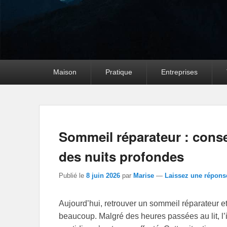
Premier
Maison
Pratique
Entreprises
menu
Sommeil réparateur : conse
des nuits profondes
Publié le
8 juin 2026
par
Marise
—
Laissez une répons
Aujourd’hui, retrouver un sommeil réparateur e
beaucoup. Malgré des heures passées au lit, l’i