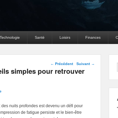
Technologie
Santé
Loisirs
Finances
C
Navigation dans les
←
Précédent
Suivant
→
articles
ils simples pour retrouver
e
t des nuits profondes est devenu un défi pour
mpression de fatigue persiste et le bien-être