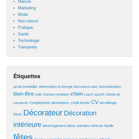
Maison
Marketing
Mode
Non classé
Pratique
Santé
Technologie
Transports
Étiquettes
achat immobilier
Alimentation et énergie
Assurance auto
Automatisation
bien-être
chien
café
Ceinture lombaire
coach sportif
colonie de
CV
vacances
Compléments alimentaires
crédit foncier
decolletage
Décorateur
Décoration
Devis
intérieure
déménagement
détox
entretien véhicule
famille
fêtes