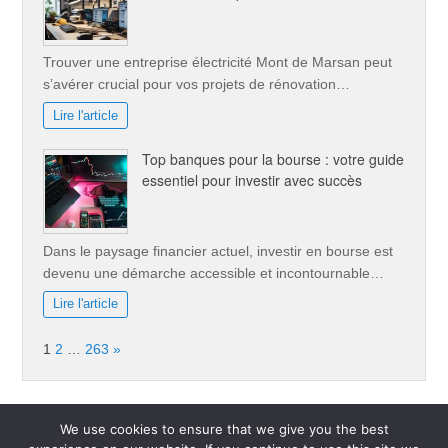
Trouver une entreprise électricité Mont de Marsan peut
s’avérer crucial pour vos projets de rénovation…
Lire l'article
Top banques pour la bourse : votre guide
essentiel pour investir avec succès
Dans le paysage financier actuel, investir en bourse est
devenu une démarche accessible et incontournable…
Lire l'article
Page:
Next
1
2
…
263
»
We use cookies to ensure that we give you the best
Copyright © 2026
Un blog, des passions à partager : Votre guide