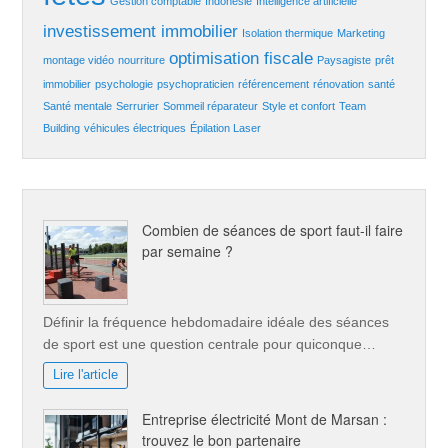
Gestion comptable
Indonésie
Intelligence artificielle
investissement immobilier
Isolation thermique
Marketing
optimisation fiscale
montage vidéo
nourriture
Paysagiste
prêt
immobilier
psychologie
psychopraticien
référencement
rénovation
santé
Santé mentale
Serrurier
Sommeil réparateur
Style et confort
Team
Building
véhicules électriques
Épilation Laser
Combien de séances de sport faut-il faire
par semaine ?
Définir la fréquence hebdomadaire idéale des séances
de sport est une question centrale pour quiconque…
Lire l'article
Entreprise électricité Mont de Marsan :
trouvez le bon partenaire