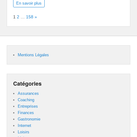
En savoir plus
Page:
Next
1
2
…
158
»
Mentions Légales
Catégories
Assurances
Coaching
Entreprises
Finances
Gastronomie
Internet
Loisirs