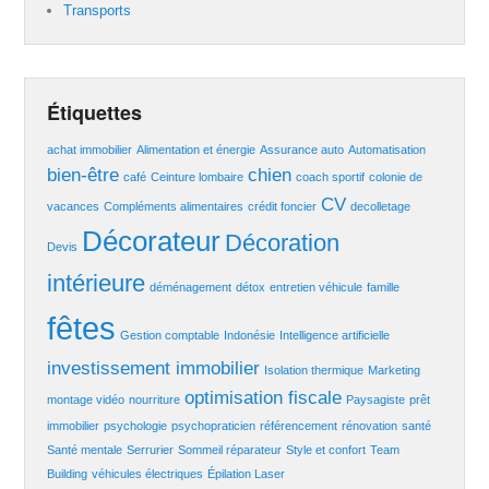
Transports
Étiquettes
achat immobilier
Alimentation et énergie
Assurance auto
Automatisation
bien-être
chien
café
Ceinture lombaire
coach sportif
colonie de
CV
vacances
Compléments alimentaires
crédit foncier
decolletage
Décorateur
Décoration
Devis
intérieure
déménagement
détox
entretien véhicule
famille
fêtes
Gestion comptable
Indonésie
Intelligence artificielle
investissement immobilier
Isolation thermique
Marketing
optimisation fiscale
montage vidéo
nourriture
Paysagiste
prêt
immobilier
psychologie
psychopraticien
référencement
rénovation
santé
Santé mentale
Serrurier
Sommeil réparateur
Style et confort
Team
Building
véhicules électriques
Épilation Laser