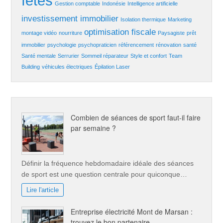
fêtes
Gestion comptable
Indonésie
Intelligence artificielle
investissement immobilier
Isolation thermique
Marketing
optimisation fiscale
montage vidéo
nourriture
Paysagiste
prêt
immobilier
psychologie
psychopraticien
référencement
rénovation
santé
Santé mentale
Serrurier
Sommeil réparateur
Style et confort
Team
Building
véhicules électriques
Épilation Laser
Combien de séances de sport faut-il faire
par semaine ?
Définir la fréquence hebdomadaire idéale des séances
de sport est une question centrale pour quiconque…
Lire l'article
Entreprise électricité Mont de Marsan :
trouvez le bon partenaire