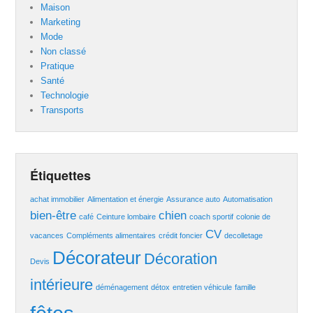
Maison
Marketing
Mode
Non classé
Pratique
Santé
Technologie
Transports
Étiquettes
achat immobilier
Alimentation et énergie
Assurance auto
Automatisation
bien-être
chien
café
Ceinture lombaire
coach sportif
colonie de
CV
vacances
Compléments alimentaires
crédit foncier
decolletage
Décorateur
Décoration
Devis
intérieure
déménagement
détox
entretien véhicule
famille