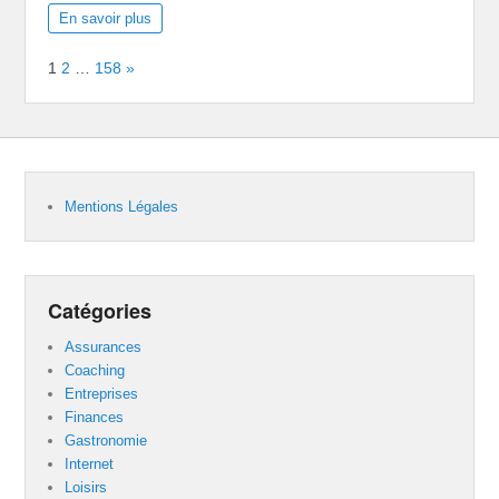
En savoir plus
Page:
Next
1
2
…
158
»
Mentions Légales
Catégories
Assurances
Coaching
Entreprises
Finances
Gastronomie
Internet
Loisirs