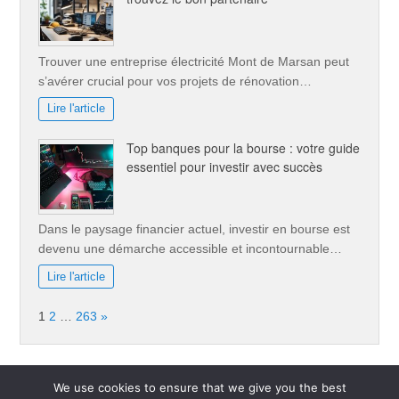
Trouver une entreprise électricité Mont de Marsan peut
s’avérer crucial pour vos projets de rénovation…
Lire l'article
Top banques pour la bourse : votre guide
essentiel pour investir avec succès
Dans le paysage financier actuel, investir en bourse est
devenu une démarche accessible et incontournable…
Lire l'article
Page:
Next
1
2
…
263
»
We use cookies to ensure that we give you the best