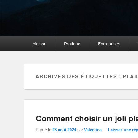
Premier
Maison
Pratique
Entreprises
menu
ARCHIVES DES ÉTIQUETTES :
PLAI
Comment choisir un joli pla
Publié le
28 août 2024
par
Valentina
—
Laissez une ré