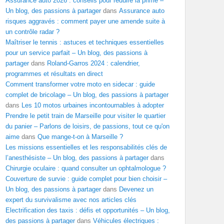
Assurance auto 2026 : conseils pour réduire la prime –
Un blog, des passions à partager
dans
Assurance auto
risques aggravés : comment payer une amende suite à
un contrôle radar ?
Maîtriser le tennis : astuces et techniques essentielles
pour un service parfait – Un blog, des passions à
partager
dans
Roland-Garros 2024 : calendrier,
programmes et résultats en direct
Comment transformer votre moto en sidecar : guide
complet de bricolage – Un blog, des passions à partager
dans
Les 10 motos urbaines incontournables à adopter
Prendre le petit train de Marseille pour visiter le quartier
du panier – Parlons de loisirs, de passions, tout ce qu'on
aime
dans
Que mange-t-on à Marseille ?
Les missions essentielles et les responsabilités clés de
l’anesthésiste – Un blog, des passions à partager
dans
Chirurgie oculaire : quand consulter un ophtalmologue ?
Couverture de survie : guide complet pour bien choisir –
Un blog, des passions à partager
dans
Devenez un
expert du survivalisme avec nos articles clés
Electrification des taxis : défis et opportunités – Un blog,
des passions à partager
dans
Véhicules électriques :