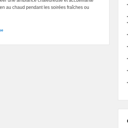
réer une ambiance chaleureuse et accueillante
bien au chaud pendant les soirées fraîches ou
se