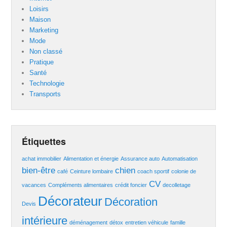
Loisirs
Maison
Marketing
Mode
Non classé
Pratique
Santé
Technologie
Transports
Étiquettes
achat immobilier
Alimentation et énergie
Assurance auto
Automatisation
bien-être
chien
café
Ceinture lombaire
coach sportif
colonie de
CV
vacances
Compléments alimentaires
crédit foncier
decolletage
Décorateur
Décoration
Devis
intérieure
déménagement
détox
entretien véhicule
famille