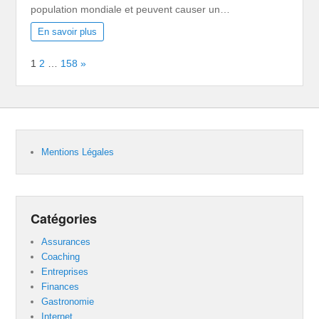
population mondiale et peuvent causer un…
En savoir plus
Page:
Next
1
2
…
158
»
Mentions Légales
Catégories
Assurances
Coaching
Entreprises
Finances
Gastronomie
Internet