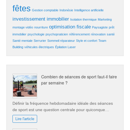
fêtes
Gestion comptable
Indonésie
Intelligence artificielle
investissement immobilier
Isolation thermique
Marketing
optimisation fiscale
montage vidéo
nourriture
Paysagiste
prêt
immobilier
psychologie
psychopraticien
référencement
rénovation
santé
Santé mentale
Serrurier
Sommeil réparateur
Style et confort
Team
Building
véhicules électriques
Épilation Laser
Combien de séances de sport faut-il faire
par semaine ?
Définir la fréquence hebdomadaire idéale des séances
de sport est une question centrale pour quiconque…
Lire l'article