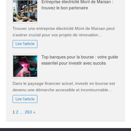
Entreprise électricité Mont de Marsan :
trouvez le bon partenaire
Trouver une entreprise électricité Mont de Marsan peut
s’avérer crucial pour vos projets de rénovation…
Lire l'article
Top banques pour la bourse : votre guide
essentiel pour investir avec succès
Dans le paysage financier actuel, investir en bourse est
devenu une démarche accessible et incontournable…
Lire l'article
Page:
Next
1
2
…
263
»