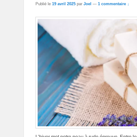
Publié le
19 avril 2025
par
Joel
—
1 commentaire ↓
L’hiver met notre peau à rude épreuve. Entre le f