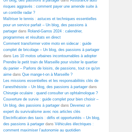
Un blog, des passions à partager
dans
Assurance auto
risques aggravés : comment payer une amende suite à
un contrôle radar ?
Maîtriser le tennis : astuces et techniques essentielles
pour un service parfait – Un blog, des passions à
partager
dans
Roland-Garros 2024 : calendrier,
programmes et résultats en direct
Comment transformer votre moto en sidecar : guide
complet de bricolage – Un blog, des passions à partager
dans
Les 10 motos urbaines incontournables à adopter
Prendre le petit train de Marseille pour visiter le quartier
du panier – Parlons de loisirs, de passions, tout ce qu'on
aime
dans
Que mange-t-on à Marseille ?
Les missions essentielles et les responsabilités clés de
l’anesthésiste – Un blog, des passions à partager
dans
Chirurgie oculaire : quand consulter un ophtalmologue ?
Couverture de survie : guide complet pour bien choisir –
Un blog, des passions à partager
dans
Devenez un
expert du survivalisme avec nos articles clés
Electrification des taxis : défis et opportunités – Un blog,
des passions à partager
dans
Véhicules électriques :
comment maximiser l’autonomie au quotidien